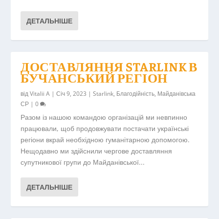
ДЕТАЛЬНІШЕ
ДОСТАВЛЯННЯ STARLINK В
БУЧАНСЬКИЙ РЕГІОН
від
Vitalii A
|
Січ 9, 2023
|
Starlink
,
Благодійність
,
Майданівська
СР
|
0
Разом із нашою командою організацій ми невпинно
працювали, щоб продовжувати постачати українські
регіони вкрай необхідною гуманітарною допомогою.
Нещодавно ми здійснили чергове доставляння
супутникової групи до Майданівської...
ДЕТАЛЬНІШЕ