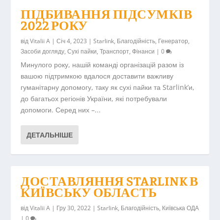
ПІДБИВАННЯ ПІДСУМКІВ
2022 РОКУ
від
Vitalii A
|
Січ 4, 2023
|
Starlink
,
Благодійність
,
Генератор
,
Засоби догляду
,
Сухі пайки
,
Транспорт
,
Фінанси
|
0
Минулого року, нашій команді організацій разом із
вашою підтримкою вдалося доставити важливу
гуманітарну допомогу, таку як сухі пайки та Starlink’и,
до багатьох регіонів України, які потребували
допомоги. Серед них –...
ДЕТАЛЬНІШЕ
ДОСТАВЛЯННЯ STARLINK В
КИЇВСЬКУ ОБЛАСТЬ
від
Vitalii A
|
Гру 30, 2022
|
Starlink
,
Благодійність
,
Київська ОДА
|
0