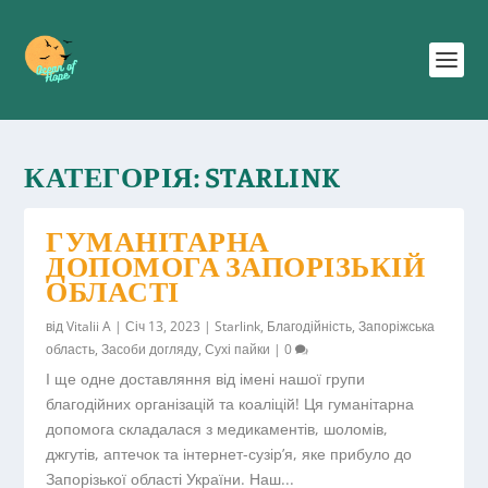
КАТЕГОРІЯ:
STARLINK
ГУМАНІТАРНА
ДОПОМОГА ЗАПОРІЗЬКІЙ
ОБЛАСТІ
від
Vitalii A
|
Січ 13, 2023
|
Starlink
,
Благодійність
,
Запоріжська
область
,
Засоби догляду
,
Сухі пайки
|
0
І ще одне доставляння від імені нашої групи
благодійних організацій та коаліцій! Ця гуманітарна
допомога складалася з медикаментів, шоломів,
джгутів, аптечок та інтернет-сузір’я, яке прибуло до
Запорізької області України. Наш...