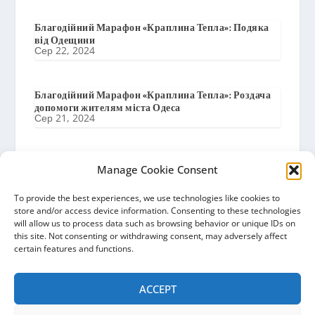
Благодійний Марафон «Краплина Тепла»: Подяка
від Одещини
Сер 22, 2024
Благодійний Марафон «Краплина Тепла»: Роздача
допомоги жителям міста Одеса
Сер 21, 2024
Благодійний Марафон «Краплина Тепла»:
Manage Cookie Consent
Підготовка до доставки в м. Одеса
Сер 19, 2024
To provide the best experiences, we use technologies like cookies to
store and/or access device information. Consenting to these technologies
will allow us to process data such as browsing behavior or unique IDs on
Благодійний Марафон «Краплина Тепла»: Подяка
this site. Not consenting or withdrawing consent, may adversely affect
від Баришівської Селищної Ради
certain features and functions.
Сер 8, 2024
ACCEPT