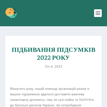
ПІДБИВАННЯ ПІДСУМКІВ
2022 РОКУ
Січ 4, 2023
Минулого року, нашій команді організацій разом із
вашою підтримкою вдалося доставити важливу
гуманітарну допомогу, таку як сухі пайки та Starlink’и,
до багатьох регіонів України, які потребували