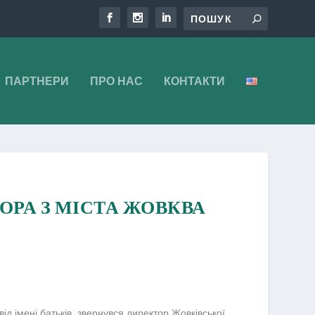
ПАРТНЕРИ
ПРО НАС
КОНТАКТИ
ОРА З МІСТА ЖОВКВА
 імені батьків, звернувся директор Жовківської