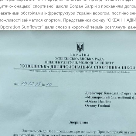
дитячо-юнацької спортивної школи Богдан Багрій з проханням допомо
ракетними обстрілами інфраструктури України ворогом, постійно зник
можливості займатися спортом. Представники фонду “ОКЕАН НАДІЙ” 
“Operation Sunflower” дали слово в короткий термін розглянути дан