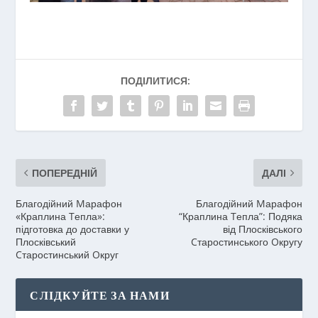
ПОДІЛИТИСЯ:
ПОПЕРЕДНІЙ
ДАЛІ
Благодійний Mарафон
Благодійний Mарафон
«Краплина Tепла»:
“Краплина Tепла”: Подяка
підготовка до доставки у
від Плосківського
Плосківський
Cтаростинського Oкругу
Cтаростинський Oкруг
СЛІДКУЙТЕ ЗА НАМИ