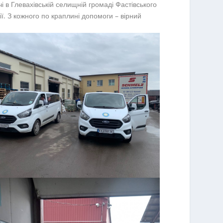
 в Глевахівській селищній громаді Фастівського
ії. З кожного по краплині допомоги – вірний