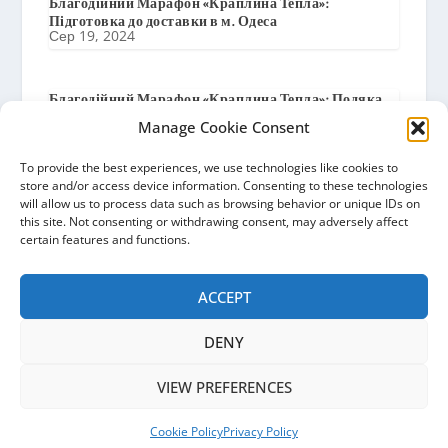
Благодійний Марафон «Краплина Тепла»:
Підготовка до доставки в м. Одеса
Сер 19, 2024
Благодійний Марафон «Краплина Тепла»: Подяка
від Баришівської Селищної Ради
Manage Cookie Consent
Сер 8, 2024
To provide the best experiences, we use technologies like cookies to
store and/or access device information. Consenting to these technologies
Благодійний Марафон «Краплина Тепла»:
will allow us to process data such as browsing behavior or unique IDs on
Розвезення мешканцям на замовлення
this site. Not consenting or withdrawing consent, may adversely affect
Баришівської Селищної Ради
certain features and functions.
Сер 1, 2024
ACCEPT
DENY
VIEW PREFERENCES
Ocean of Hope | Ukraine © 2026
Новини
Подяки
Партнери
Про нас
Контакти
Cookie Policy
Privacy Policy